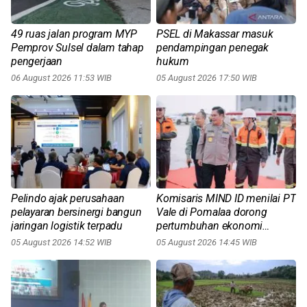
49 ruas jalan program MYP
PSEL di Makassar masuk
Pemprov Sulsel dalam tahap
pendampingan penegak
pengerjaan
hukum
06 August 2026 11:53 WIB
05 August 2026 17:50 WIB
Pelindo ajak perusahaan
Komisaris MIND ID menilai PT
pelayaran bersinergi bangun
Vale di Pomalaa dorong
jaringan logistik terpadu
pertumbuhan ekonomi
daerah
05 August 2026 14:52 WIB
05 August 2026 14:45 WIB