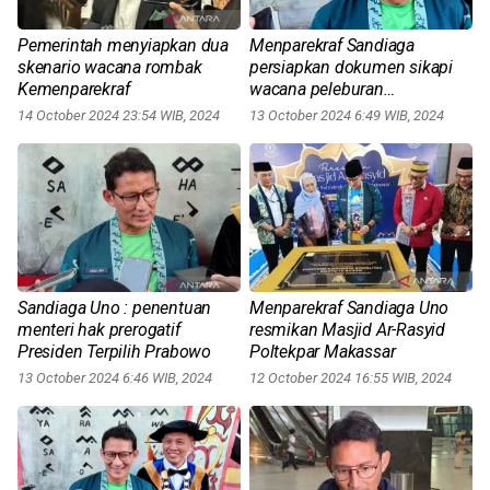
Pemerintah menyiapkan dua
Menparekraf Sandiaga
skenario wacana rombak
persiapkan dokumen sikapi
Kemenparekraf
wacana peleburan
Kemenparekraf
14 October 2024 23:54 WIB, 2024
13 October 2024 6:49 WIB, 2024
Sandiaga Uno : penentuan
Menparekraf Sandiaga Uno
menteri hak prerogatif
resmikan Masjid Ar-Rasyid
Presiden Terpilih Prabowo
Poltekpar Makassar
13 October 2024 6:46 WIB, 2024
12 October 2024 16:55 WIB, 2024