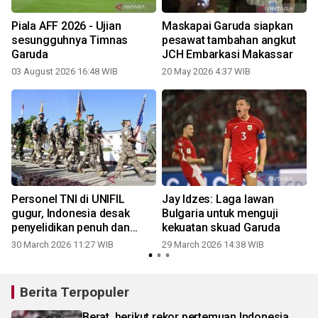
Piala AFF 2026 - Ujian
Maskapai Garuda siapkan
sesungguhnya Timnas
pesawat tambahan angkut
Garuda
JCH Embarkasi Makassar
03 August 2026 16:48 WIB
20 May 2026 4:37 WIB
Personel TNI di UNIFIL
Jay Idzes: Laga lawan
gugur, Indonesia desak
Bulgaria untuk menguji
penyelidikan penuh dan
kekuatan skuad Garuda
transparan
30 March 2026 11:27 WIB
29 March 2026 14:38 WIB
Berita Terpopuler
Berat, berikut rekor pertemuan Indonesia