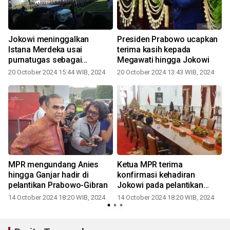
Jokowi meninggalkan
Presiden Prabowo ucapkan
a
Istana Merdeka usai
terima kasih kepada
purnatugas sebagai
Megawati hingga Jokowi
Presiden
20 October 2024 15:44 WIB, 2024
20 October 2024 13:43 WIB, 2024
MPR mengundang Anies
Ketua MPR terima
hingga Ganjar hadir di
konfirmasi kehadiran
pelantikan Prabowo-Gibran
Jokowi pada pelantikan
Prabowo-Gibran
14 October 2024 18:20 WIB, 2024
14 October 2024 18:20 WIB, 2024