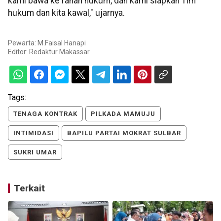
kami bawa ke ranah hukum, dan kami siapkan Tim
hukum dan kita kawal," ujarnya.
Pewarta: M.Faisal Hanapi
Editor:
Redaktur Makassar
Tags:
TENAGA KONTRAK
PILKADA MAMUJU
INTIMIDASI
BAPILU PARTAI MOKRAT SULBAR
SUKRI UMAR
Terkait