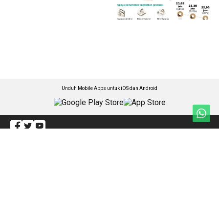
Unduh Mobile Apps untuk iOS dan Android
Jelajahi ANTARA News Makassar
Hukum
Olahraga
Politik
Internasional
Daerah
Sejagat
Lintas Daerah
Artikel
Gaya Hidup
Redaksi