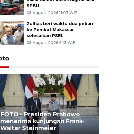
SPBU
05 August 2026 11:03 WIB
Zulhas beri waktu dua pekan
ke Pemkot Makassar
selesaikan PSEL
05 August 2026 6:13 WIB
oto
FOTO - Presiden Prabowo
menerima kunjungan Frank-
FOTO - H
Walter Steinmeier
di Sulbar