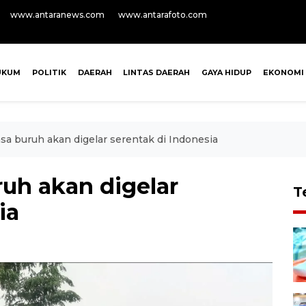
www.antaranews.com
www.antarafoto.com
UKUM
POLITIK
DAERAH
LINTAS DAERAH
GAYA HIDUP
EKONOMI
asa buruh akan digelar serentak di Indonesia
ruh akan digelar
T
ia