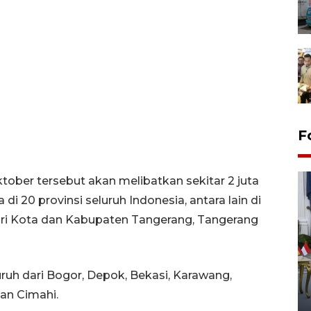
F
ober tersebut akan melibatkan sekitar 2 juta
i 20 provinsi seluruh Indonesia, antara lain di
dari Kota dan Kabupaten Tangerang, Tangerang
FOTO - Kirab memperingati
uruh dari Bogor, Depok, Bekasi, Karawang,
HUT ke-80 Raja Keraton
an Cimahi.
Yogyakarta