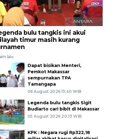
egenda bulu tangkis ini akui
ilayah timur masih kurang
urnamen
jam lalu
Dapat bisikan Menteri,
Pemkot Makassar
sempurnakan TPA
Tamangapa
06 August 2026 15:40 WIB
Legenda bulu tangkis Sigit
Budiarto cari bibit di Makassar
05 August 2026 20:13 WIB
KPK : Negara rugi Rp322,18
miliar akibat kasus digitalisasi