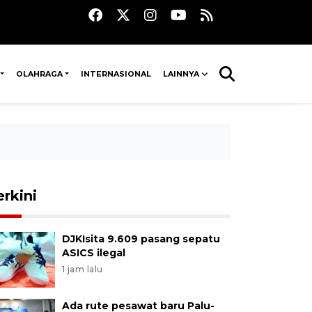
OLAHRAGA
INTERNASIONAL
LAINNYA
erkini
DJKIsita 9.609 pasang sepatu
ASICS ilegal
1 jam lalu
Ada rute pesawat baru Palu-