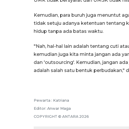
UMK tidak bersyarat dan UMSK tidak hila
Kemudian, para buruh juga menuntut aga
tidak setuju adanya ketentuan tentang 
hidup tanpa ada batas waktu.
"Nah, hal-hal lain adalah tentang cuti a
kemudian juga kita minta jangan ada yan
dan 'outsourcing'. Kemudian, jangan ada 
adalah salah satu bentuk perbudakan," d
Pewarta :
Katriana
Editor:
Anwar Maga
COPYRIGHT ©
ANTARA
2026