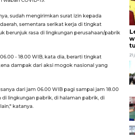
n wabah COVID-19.
anya, sudah mengirimkan surat izin kepada
daerah, sementara serikat kerja di tingkat
L
tuk berunjuk rasa di lingkungan perusahaan/pabrik
w
t
21 
.00 - 18.00 WIB, kata dia, berarti tingkat
rkena dampak dari aksi mogok nasional yang
asanya dari jam 06.00 WIB pagi sampai jam 18.00
di lingkungan pabrik, di halaman pabrik, di
lain," katanya.