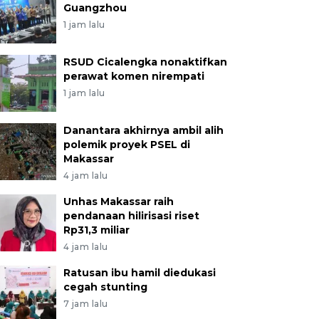
Guangzhou
1 jam lalu
RSUD Cicalengka nonaktifkan
perawat komen nirempati
1 jam lalu
Danantara akhirnya ambil alih
polemik proyek PSEL di
Makassar
4 jam lalu
Unhas Makassar raih
pendanaan hilirisasi riset
Rp31,3 miliar
4 jam lalu
Ratusan ibu hamil diedukasi
cegah stunting
7 jam lalu