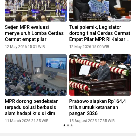
Setjen MPR evaluasi
Tuai polemik, Legislator
menyeluruh Lomba Cerdas
dorong final Cerdas Cermat
Cermat empat pilar
Empat Pilar MPR RI Kalbar
diulang
12 May 2026 15:01 WIB
12 May 2026 15:00 WIB
MPR dorong pendekatan
Prabowo siapkan Rp164,4
terpadu solusi berbasis
triliun untuk ketahanan
alam hadapi krisis iklim
pangan 2026
11 March 2026 21:35 WIB
15 August 2025 17:35 WIB