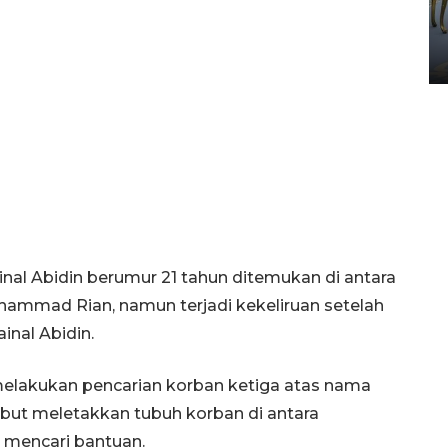
HUT ke-80 Raja Keraton
Yogyakarta
02 April 2026 12:51 WIB
nal Abidin berumur 21 tahun ditemukan di antara
uhammad Rian, namun terjadi kekeliruan setelah
inal Abidin.
elakukan pencarian korban ketiga atas nama
but meletakkan tubuh korban di antara
 mencari bantuan.