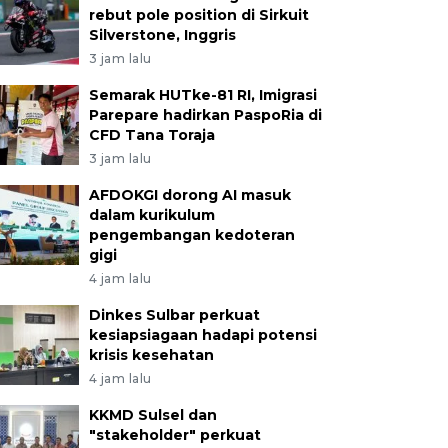
rebut pole position di Sirkuit
Silverstone, Inggris
3 jam lalu
Semarak HUTke-81 RI, Imigrasi
Parepare hadirkan PaspoRia di
CFD Tana Toraja
3 jam lalu
AFDOKGI dorong AI masuk
dalam kurikulum
pengembangan kedoteran
gigi
4 jam lalu
Dinkes Sulbar perkuat
kesiapsiagaan hadapi potensi
krisis kesehatan
4 jam lalu
KKMD Sulsel dan
"stakeholder" perkuat