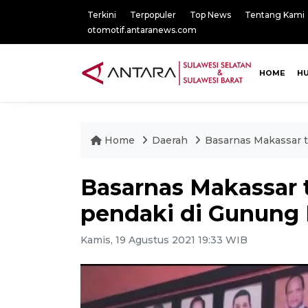
Terkini
Terpopuler
Top News
Tentang Kami
otomotif.antaranews.com
HOME
H
Home
Daerah
Basarnas Makassar 
Basarnas Makassar 
pendaki di Gunung
Kamis, 19 Agustus 2021 19:33 WIB