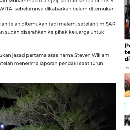
sad Muhammad Rian (21), korban ketiga di Pos 5
WITA, sebelumnya dikabarkan belum ditemukan.
ian telah ditemukan tadi malam, setelah tim SAR
an sudah diserahkan ke pihak keluarga untuk
P
t
kan jasad pertama atas nama Steven William
d
setelah menerima laporan pendaki saat turun
07