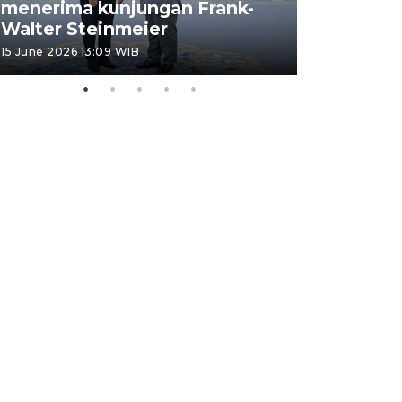
menerima kunjungan Frank-
FOTO - H
Walter Steinmeier
di Sulbar
15 June 2026 13:09 WIB
11 June 2026 1