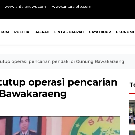
www.antaranews.com
www.antarafoto.com
UKUM
POLITIK
DAERAH
LINTAS DAERAH
GAYA HIDUP
EKONOMI
tutup operasi pencarian pendaki di Gunung Bawakaraeng
tutup operasi pencarian
T
 Bawakaraeng