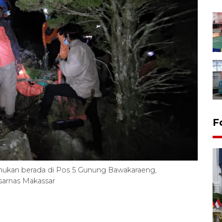
F
emukan berada di Pos 5 Gunung Bawakaraeng,
arnas Makassar
FOTO - Kirab memperingati