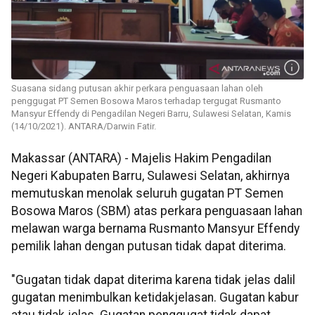
Suasana sidang putusan akhir perkara penguasaan lahan oleh
penggugat PT Semen Bosowa Maros terhadap tergugat Rusmanto
Mansyur Effendy di Pengadilan Negeri Barru, Sulawesi Selatan, Kamis
(14/10/2021). ANTARA/Darwin Fatir.
Makassar (ANTARA) - Majelis Hakim Pengadilan
Negeri Kabupaten Barru, Sulawesi Selatan, akhirnya
memutuskan menolak seluruh gugatan PT Semen
Bosowa Maros (SBM) atas perkara penguasaan lahan
melawan warga bernama Rusmanto Mansyur Effendy
pemilik lahan dengan putusan tidak dapat diterima.
"Gugatan tidak dapat diterima karena tidak jelas dalil
gugatan menimbulkan ketidakjelasan. Gugatan kabur
atau tidak jelas. Gugatan penggugat tidak dapat