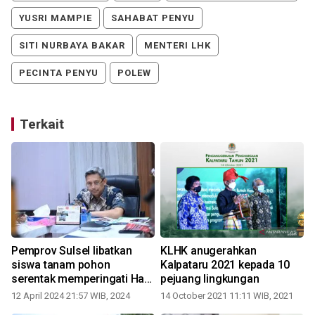
YUSRI MAMPIE
SAHABAT PENYU
SITI NURBAYA BAKAR
MENTERI LHK
PECINTA PENYU
POLEW
Terkait
Pemprov Sulsel libatkan
KLHK anugerahkan
siswa tanam pohon
Kalpataru 2021 kepada 10
serentak memperingati Hari
pejuang lingkungan
Bumi
12 April 2024 21:57 WIB, 2024
14 October 2021 11:11 WIB, 2021