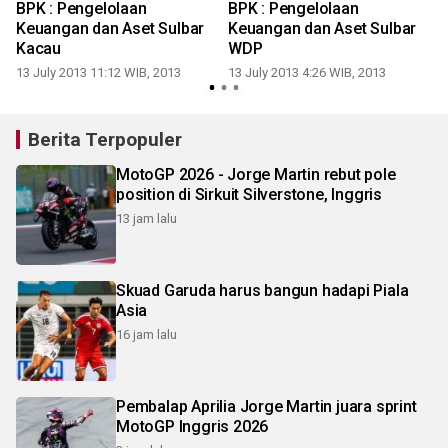
BPK : Pengelolaan
BPK : Pengelolaan
Keuangan dan Aset Sulbar
Keuangan dan Aset Sulbar
2
Kacau
WDP
13 July 2013 11:12 WIB, 2013
13 July 2013 4:26 WIB, 2013
Berita Terpopuler
MotoGP 2026 - Jorge Martin rebut pole
position di Sirkuit Silverstone, Inggris
13 jam lalu
Skuad Garuda harus bangun hadapi Piala
Asia
16 jam lalu
Pembalap Aprilia Jorge Martin juara sprint
MotoGP Inggris 2026