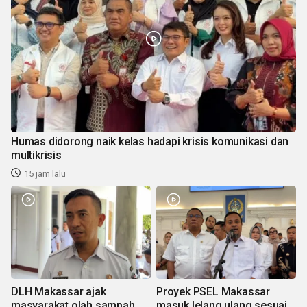
Humas didorong naik kelas hadapi krisis komunikasi dan
multikrisis
15 jam lalu
DLH Makassar ajak
Proyek PSEL Makassar
masyarakat olah sampah
masuk lelang ulang sesuai