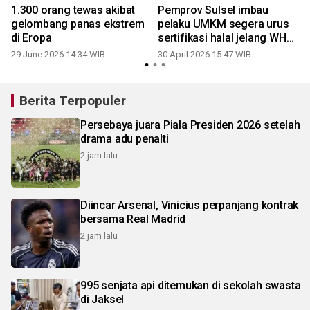
1.300 orang tewas akibat
Pemprov Sulsel imbau
i
gelombang panas ekstrem
pelaku UMKM segera urus
di Eropa
sertifikasi halal jelang WHO
2026
29 June 2026 14:34 WIB
30 April 2026 15:47 WIB
Berita Terpopuler
Persebaya juara Piala Presiden 2026 setelah
drama adu penalti
2 jam lalu
Diincar Arsenal, Vinicius perpanjang kontrak
bersama Real Madrid
2 jam lalu
995 senjata api ditemukan di sekolah swasta
di Jaksel