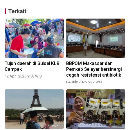
Terkait
Tujuh daerah di Sulsel KLB
BBPOM Makassar dan
r
Campak
Pemkab Selayar bersinergi
cegah resistensi antibiotik
12 April 2026 9:58 WIB
04 July 2026 6:27 WIB