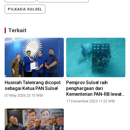
PILKADA SULSEL
Terkait
Husniah Talenrang dicopot
Pemprov Sulsel raih
sebagai Ketua PAN Sulsel
penghargaan dari
Kementerian PAN-RB lewat
07 May 2026 23:13 WIB
inovasi Pacarita
17 December 2025 11:23 WIB
0