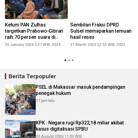
Ketum PAN Zulhas
Sembilan Fraksi DPRD
targetkan Prabowo-Gibran
Sulsel memaparkan temuan
raih 70 persen suara di
hasil reses
Sulsel
26 January 2024 5:37 WIB, 2024
31 March 2023 22:55 WIB, 2023
Berita Terpopuler
PSEL di Makassar masuk pendampingan
penegak hukum
17 jam lalu
KPK : Negara rugi Rp322,18 miliar akibat
kasus digitalisasi SPBU
05 August 2026 11:03 WIB