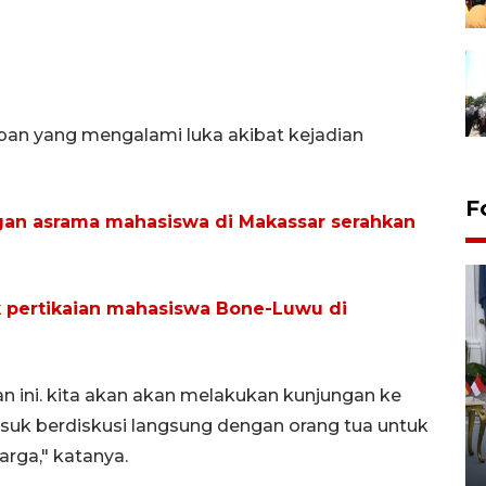
an yang mengalami luka akibat kejadian
F
gan asrama mahasiswa di Makassar serahkan
ak pertikaian mahasiswa Bone-Luwu di
n ini. kita akan akan melakukan kunjungan ke
FOTO - Kirab memperingati
uk berdiskusi langsung dengan orang tua untuk
HUT ke-80 Raja Keraton
rga," katanya.
Yogyakarta