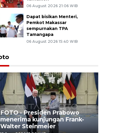
06 August 2026 21:06 WIB
Dapat bisikan Menteri,
Pemkot Makassar
sempurnakan TPA
Tamangapa
06 August 2026 15:40 WIB
oto
FOTO - Presiden Prabowo
menerima kunjungan Frank-
FOTO - H
Walter Steinmeier
di Sulbar