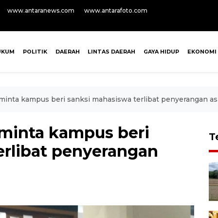
www.antaranews.com
www.antarafoto.com
UKUM
POLITIK
DAERAH
LINTAS DAERAH
GAYA HIDUP
EKONOMI
 minta kampus beri sanksi mahasiswa terlibat penyerangan a
 minta kampus beri
T
erlibat penyerangan