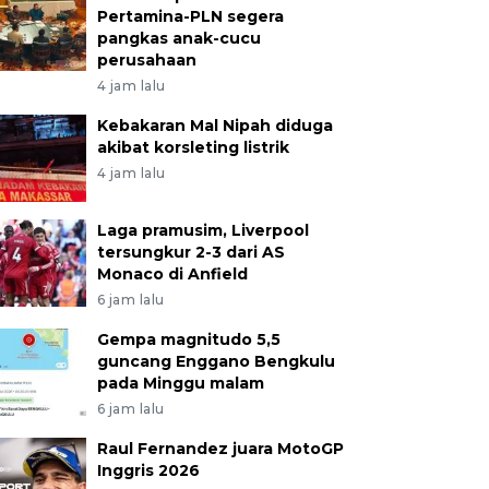
Pertamina-PLN segera
pangkas anak-cucu
perusahaan
4 jam lalu
Kebakaran Mal Nipah diduga
akibat korsleting listrik
4 jam lalu
Laga pramusim, Liverpool
tersungkur 2-3 dari AS
Monaco di Anfield
6 jam lalu
Gempa magnitudo 5,5
guncang Enggano Bengkulu
pada Minggu malam
6 jam lalu
Raul Fernandez juara MotoGP
Inggris 2026