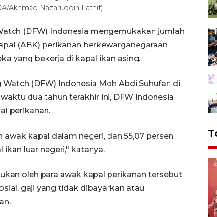
RA/Akhmad Nazaruddin Lathif)
g Watch (DFW) Indonesia mengemukakan jumlah
apal (ABK) perikanan berkewarganegaraan
ka yang bekerja di kapal ikan asing.
ng Watch (DFW) Indonesia Moh Abdi Suhufan di
waktu dua tahun terakhir ini, DFW Indonesia
l perikanan.
T
h awak kapal dalam negeri, dan 55,07 persen
 ikan luar negeri," katanya.
adukan oleh para awak kapal perikanan tersebut
sial, gaji yang tidak dibayarkan atau
an.