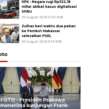
KPK : Negara rugi Rp322,18
miliar akibat kasus digitalisasi
SPBU
05 August 2026 11:03 WIB
Zulhas beri waktu dua pekan
ke Pemkot Makassar
selesaikan PSEL
05 August 2026 6:13 WIB
oto
FOTO - Presiden Prabowo
menerima kunjungan Frank-
FOTO - H