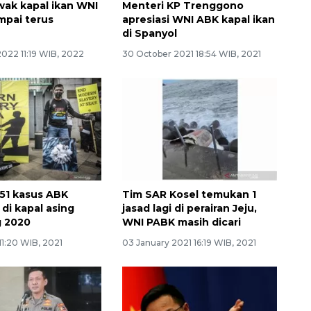
wak kapal ikan WNI
Menteri KP Trenggono
mpai terus
apresiasi WNI ABK kapal ikan
di Spanyol
2022 11:19 WIB, 2022
30 October 2021 18:54 WIB, 2021
451 kasus ABK
Tim SAR Kosel temukan 1
di kapal asing
jasad lagi di perairan Jeju,
g 2020
WNI PABK masih dicari
 11:20 WIB, 2021
03 January 2021 16:19 WIB, 2021