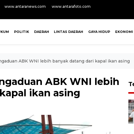
www.antaranews.com
www.antarafoto.com
UKUM
POLITIK
DAERAH
LINTAS DAERAH
GAYA HIDUP
EKONOMI
gaduan ABK WNI lebih banyak datang dari kapal ikan asing
engaduan ABK WNI lebih
T
kapal ikan asing