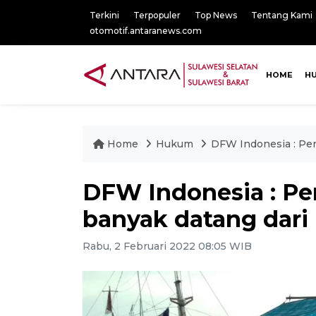
Terkini
Terpopuler
Top News
Tentang Kami
otomotif.antaranews.com
HOME
H
Home
Hukum
DFW Indonesia : Pen
DFW Indonesia : P
banyak datang dari 
Rabu, 2 Februari 2022 08:05 WIB