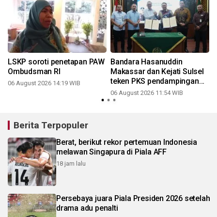
LSKP soroti penetapan PAW
Bandara Hasanuddin
Ombudsman RI
Makassar dan Kejati Sulsel
teken PKS pendampingan
06 August 2026 14:19 WIB
hukum
06 August 2026 11:54 WIB
Berita Terpopuler
Berat, berikut rekor pertemuan Indonesia
melawan Singapura di Piala AFF
18 jam lalu
Persebaya juara Piala Presiden 2026 setelah
drama adu penalti