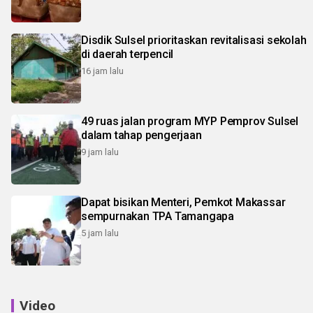
Disdik Sulsel prioritaskan revitalisasi sekolah
di daerah terpencil
16 jam lalu
49 ruas jalan program MYP Pemprov Sulsel
dalam tahap pengerjaan
9 jam lalu
Dapat bisikan Menteri, Pemkot Makassar
sempurnakan TPA Tamangapa
5 jam lalu
Video