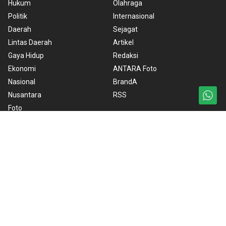
Hukum
Olahraga
Politik
Internasional
Daerah
Sejagat
Lintas Daerah
Artikel
Gaya Hidup
Redaksi
Ekonomi
ANTARA Foto
Nasional
BrandA
Nusantara
RSS
Foto
Video
Ketentuan Penggunaan
Kebijakan Cookie
Kebijakan Privasi
Pedoman Media Siber
Copyright © 2026 ANTARA