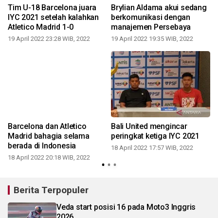
Tim U-18 Barcelona juara
Brylian Aldama akui sedang
IYC 2021 setelah kalahkan
berkomunikasi dengan
Atletico Madrid 1-0
manajemen Persebaya
19 April 2022 23:28 WIB, 2022
19 April 2022 19:35 WIB, 2022
1
Barcelona dan Atletico
Bali United mengincar
Madrid bahagia selama
peringkat ketiga IYC 2021
berada di Indonesia
18 April 2022 17:57 WIB, 2022
18 April 2022 20:18 WIB, 2022
1
Berita Terpopuler
Veda start posisi 16 pada Moto3 Inggris
2026