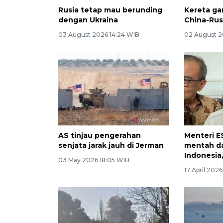
Rusia tetap mau berunding
Kereta g
dengan Ukraina
China-Rus
03 August 2026 14:24 WIB
02 August 2
AS tinjau pengerahan
Menteri E
senjata jarak jauh di Jerman
mentah dar
Indonesia, 
03 May 2026 18:05 WIB
17 April 202