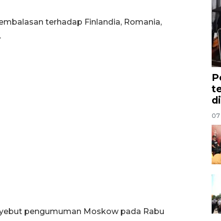
balasan terhadap Finlandia, Romania,
.
P
t
d
07
 menyebut pengumuman Moskow pada Rabu