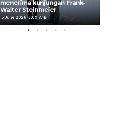
menerima kunjungan Frank-
FOTO - H
Walter Steinmeier
di Sulbar
15 June 2026 13:09 WIB
11 June 2026 1