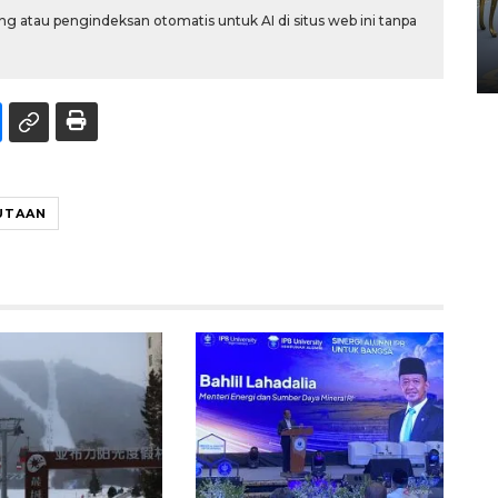
HUT ke-80 Raja Keraton
g atau pengindeksan otomatis untuk AI di situs web ini tanpa
Yogyakarta
02 April 2026 12:51 WIB
UTAAN