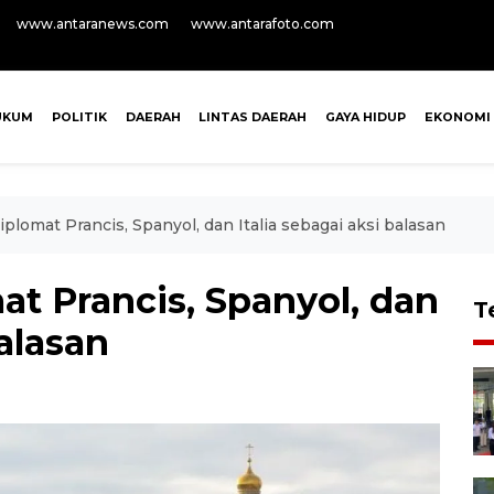
www.antaranews.com
www.antarafoto.com
UKUM
POLITIK
DAERAH
LINTAS DAERAH
GAYA HIDUP
EKONOMI
diplomat Prancis, Spanyol, dan Italia sebagai aksi balasan
mat Prancis, Spanyol, dan
T
balasan