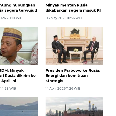
antung hubungkan
Minyak mentah Rusia
ia segera terwujud
dikabarkan segera masuk RI
026 20:10 WIB
03 May 2026 18:56 WIB
SDM: Minyak
Presiden Prabowo ke Rusia:
i Rusia dikirim ke
Energi dan kemitraan
April ini
strategis
6 14:28 WIB
14 April 2026 11:26 WIB