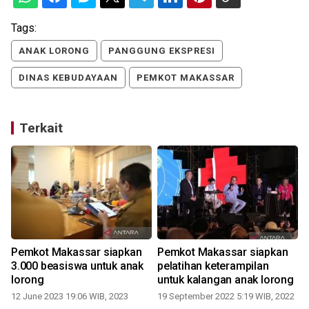
Tags:
ANAK LORONG
PANGGUNG EKSPRESI
DINAS KEBUDAYAAN
PEMKOT MAKASSAR
Terkait
Pemkot Makassar siapkan
Pemkot Makassar siapkan
3.000 beasiswa untuk anak
pelatihan keterampilan
lorong
untuk kalangan anak lorong
12 June 2023 19:06 WIB, 2023
19 September 2022 5:19 WIB, 2022
1