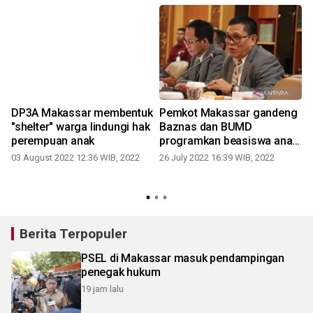
DP3A Makassar membentuk
Pemkot Makassar gandeng
"shelter" warga lindungi hak
Baznas dan BUMD
perempuan anak
programkan beasiswa anak
lorong
03 August 2022 12:36 WIB, 2022
26 July 2022 16:39 WIB, 2022
Berita Terpopuler
PSEL di Makassar masuk pendampingan
penegak hukum
19 jam lalu