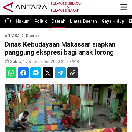
Hukum
Politik
Daerah
Lintas Daerah
Gaya Hidup
E
ANTARA
Daerah
Dinas Kebudayaan Makassar siapkan
panggung ekspresi bagi anak lorong
Sabtu, 17 September 2022 22:17 WIB