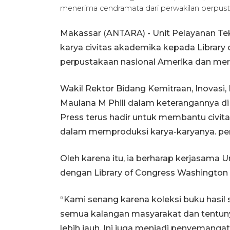
menerima cendramata dari perwakilan perpu
Makassar (ANTARA) -
Unit Pelayanan Te
karya civitas akademika kepada Librar
perpustakaan nasional Amerika dan meru
Wakil Rektor Bidang Kemitraan, Inovasi,
Maulana M Phill dalam keterangannya di
Press terus hadir untuk membantu civit
dalam memproduksi karya-karyanya. pen
Oleh karena itu, ia berharap kerjasama 
dengan Library of Congress Washington D
“Kami senang karena koleksi buku hasil 
semua kalangan masyarakat dan tentun
lebih jauh.
Ini juga menjadi penyemangat 