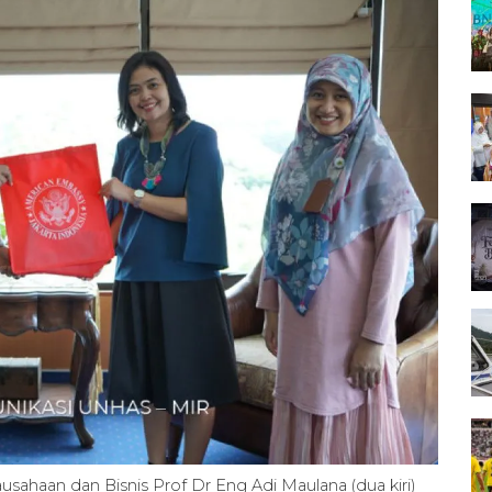
usahaan dan Bisnis Prof Dr Eng Adi Maulana (dua kiri)