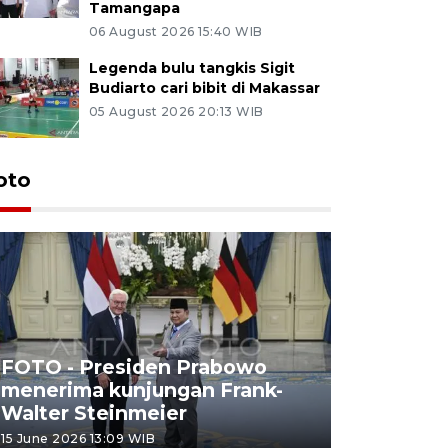
Tamangapa
06 August 2026 15:40 WIB
Legenda bulu tangkis Sigit
Budiarto cari bibit di Makassar
05 August 2026 20:13 WIB
oto
FOTO - Presiden Prabowo
menerima kunjungan Frank-
FOTO - H
Walter Steinmeier
di Sulbar
15 June 2026 13:09 WIB
11 June 2026 1