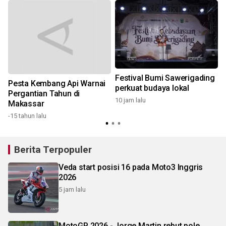
Festival Bumi Sawerigading
Pesta Kembang Api Warnai
perkuat budaya lokal
Pergantian Tahun di
10 jam lalu
Makassar
-15 tahun lalu
Berita Terpopuler
Veda start posisi 16 pada Moto3 Inggris
2026
5 jam lalu
MotoGP 2026 - Jorge Martin rebut pole