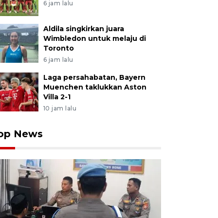
6 jam lalu
Aldila singkirkan juara
Wimbledon untuk melaju di
Toronto
6 jam lalu
Laga persahabatan, Bayern
Muenchen taklukkan Aston
Villa 2-1
10 jam lalu
op News