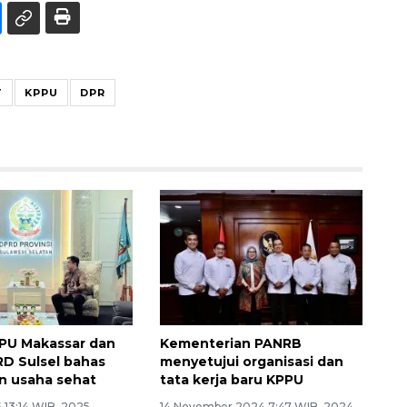
T
KPPU
DPR
PU Makassar dan
Kementerian PANRB
D Sulsel bahas
menyetujui organisasi dan
n usaha sehat
tata kerja baru KPPU
 13:14 WIB, 2025
14 November 2024 7:47 WIB, 2024