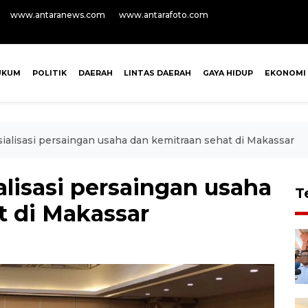
www.antaranews.com
www.antarafoto.com
UKUM
POLITIK
DAERAH
LINTAS DAERAH
GAYA HIDUP
EKONOMI
alisasi persaingan usaha dan kemitraan sehat di Makassar
lisasi persaingan usaha
T
t di Makassar