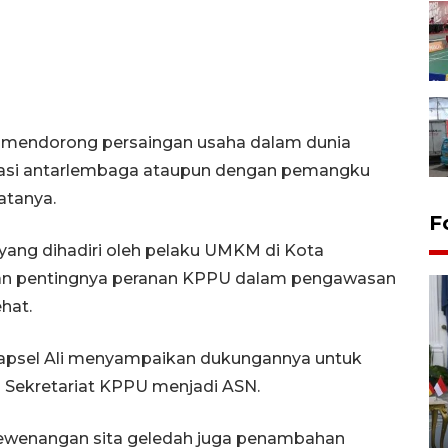
m mendorong persaingan usaha dalam dunia
ikasi antarlembaga ataupun dengan pemangku
atanya.
F
i yang dihadiri oleh pelaku UMKM di Kota
n pentingnya peranan KPPU dalam pengawasan
hat.
Rapsel Ali menyampaikan dukungannya untuk
 Sekretariat KPPU menjadi ASN.
FOTO - Kirab memperingati
HUT ke-80 Raja Keraton
ewenangan sita geledah juga penambahan