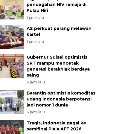
pencegahan HIV remaja di
Pulau Hiri
1 jam lalu
AS perkuat perang melawan
kartel
1 jam lalu
Gubernur Sulsel optimistis
SRT mampu mencetak
generasi berakhlak berdaya
saing
6 jam lalu
Barantin optimistis komoditas
udang Indonesia berpotensi
jadi nomor 1 dunia
6 jam lalu
Tragis, Indonesia gagal ke
semifinal Piala AFF 2026