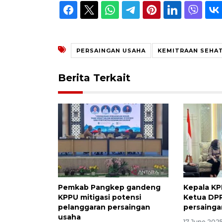
PERSAINGAN USAHA
KEMITRAAN SEHA
Berita Terkait
Pemkab Pangkep gandeng
Kepala KP
KPPU mitigasi potensi
Ketua DPR
pelanggaran persaingan
persainga
usaha
17 June 2025