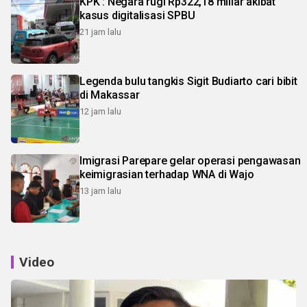
KPK : Negara rugi Rp322,18 miliar akibat
kasus digitalisasi SPBU
21 jam lalu
Legenda bulu tangkis Sigit Budiarto cari bibit
di Makassar
12 jam lalu
Imigrasi Parepare gelar operasi pengawasan
keimigrasian terhadap WNA di Wajo
13 jam lalu
Video