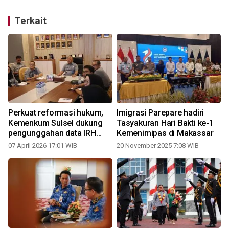
Terkait
Perkuat reformasi hukum,
Imigrasi Parepare hadiri
Kemenkum Sulsel dukung
Tasyakuran Hari Bakti ke-1
pengunggahan data IRH
Kemenimipas di Makassar
2026
07 April 2026 17:01 WIB
20 November 2025 7:08 WIB