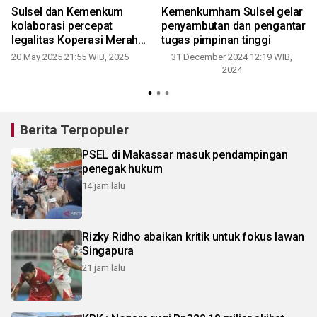
Sulsel dan Kemenkum
Kemenkumham Sulsel gelar
kolaborasi percepat
penyambutan dan pengantar
legalitas Koperasi Merah
tugas pimpinan tinggi
Putih
20 May 2025 21:55 WIB, 2025
31 December 2024 12:19 WIB,
2024
Berita Terpopuler
PSEL di Makassar masuk pendampingan
penegak hukum
14 jam lalu
Rizky Ridho abaikan kritik untuk fokus lawan
Singapura
21 jam lalu