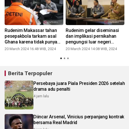
Rudenim Makassar tahan
Rudenim gelar diseminasi
pesepakbola tarkam asal
dan implikasi pernikahan
Ghana karena tidak punya
pengungsi luar negeri
izin
dengan WNI
20 March 2024 16:48 WIB, 2024
20 March 2024 14:08 WIB, 2024
Berita Terpopuler
Persebaya juara Piala Presiden 2026 setelah
drama adu penalti
4 jam lalu
Diincar Arsenal, Vinicius perpanjang kontrak
bersama Real Madrid