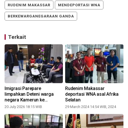
RUDENIM MAKASSAR
MENDEPORTASI WNA
BERKEWARGANEGARAAN GANDA
Terkait
Imigrasi Parepare
Rudenim Makassar
limpahkan Deteni warga
deportasi WNA asal Afrika
negara Kamerun ke
Selatan
Rudenim Makassar
20 July 2026 18:15 WIB
29 March 2024 14:54 WIB, 2024
0