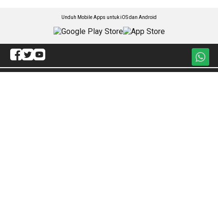
Unduh Mobile Apps untuk iOS dan Android
Jelajahi ANTARA News Makassar
Hukum
Olahraga
Politik
Internasional
Daerah
Sejagat
Lintas Daerah
Artikel
Gaya Hidup
Redaksi
Ekonomi
ANTARA Foto
Nasional
BrandA
Nusantara
RSS
Foto
Video