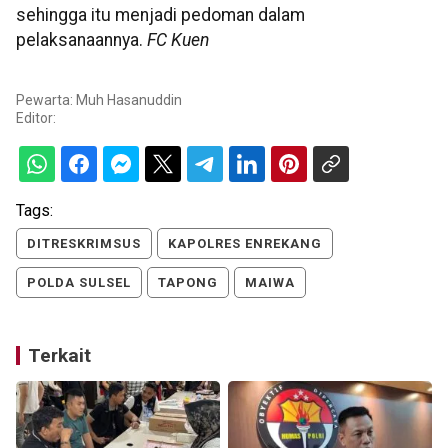
sehingga itu menjadi pedoman dalam
pelaksanaannya.
FC Kuen
Pewarta: Muh Hasanuddin
Editor:
Tags:
DITRESKRIMSUS
KAPOLRES ENREKANG
POLDA SULSEL
TAPONG
MAIWA
Terkait