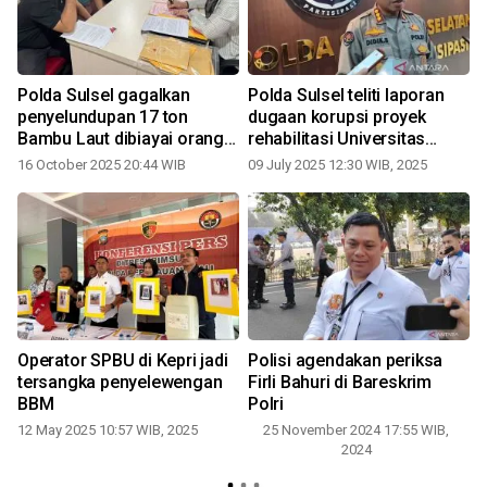
Polda Sulsel gagalkan
Polda Sulsel teliti laporan
penyelundupan 17 ton
dugaan korupsi proyek
Bambu Laut dibiayai orang
rehabilitasi Universitas
asing
Negeri Makassar
16 October 2025 20:44 WIB
09 July 2025 12:30 WIB, 2025
Operator SPBU di Kepri jadi
Polisi agendakan periksa
tersangka penyelewengan
Firli Bahuri di Bareskrim
BBM
Polri
12 May 2025 10:57 WIB, 2025
25 November 2024 17:55 WIB,
2024