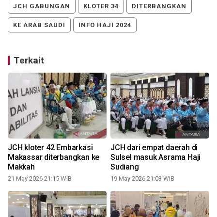
JCH GABUNGAN
KLOTER 34
DITERBANGKAN
KE ARAB SAUDI
INFO HAJI 2024
Terkait
JCH kloter 42 Embarkasi
JCH dari empat daerah di
Makassar diterbangkan ke
Sulsel masuk Asrama Haji
Makkah
Sudiang
21 May 2026 21:15 WIB
19 May 2026 21:03 WIB