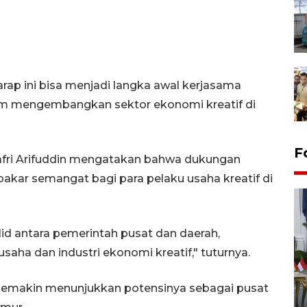
arap ini bisa menjadi langka awal kerjasama
am mengembangkan sektor ekonomi kreatif di
F
afri Arifuddin mengatakan bahwa dukungan
kar semangat bagi para pelaku usaha kreatif di
lid antara pemerintah pusat dan daerah,
aha dan industri ekonomi kreatif," tuturnya.
FOTO - Kirab memperingati
emakin menunjukkan potensinya sebagai pusat
HUT ke-80 Raja Keraton