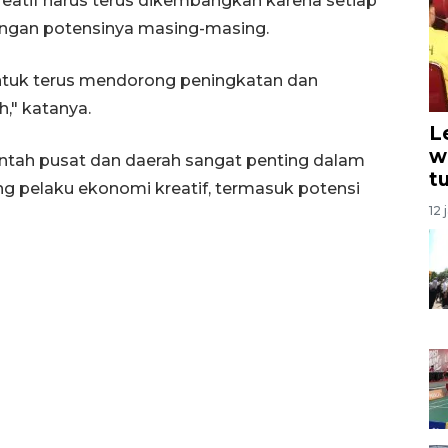
atif harus terus dikembangkan karena setiap
engan potensinya masing-masing.
untuk terus mendorong peningkatan dan
," katanya.
L
w
ntah pusat dan daerah sangat penting dalam
t
 pelaku ekonomi kreatif, termasuk potensi
12 