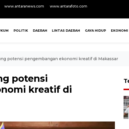
www.antaranews.com
www.antarafoto.com
UKUM
POLITIK
DAERAH
LINTAS DAERAH
GAYA HIDUP
EKONOMI
ung potensi pengembangan ekonomi kreatif di Makassar
ng potensi
T
omi kreatif di