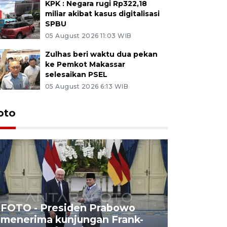
KPK : Negara rugi Rp322,18
miliar akibat kasus digitalisasi
SPBU
05 August 2026 11:03 WIB
Zulhas beri waktu dua pekan
ke Pemkot Makassar
selesaikan PSEL
05 August 2026 6:13 WIB
oto
FOTO - Presiden Prabowo
menerima kunjungan Frank-
FOTO - H