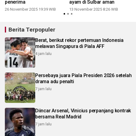
penerima
ayam di Sulbar aman
4
26 November 2025 19:39 WIB
13 November 2025 8:26 WIB
Berita Terpopuler
Berat, berikut rekor pertemuan Indonesia
melawan Singapura di Piala AFF
4 jam lalu
Persebaya juara Piala Presiden 2026 setelah
drama adu penalti
7 jam lalu
Diincar Arsenal, Vinicius perpanjang kontrak
bersama Real Madrid
7 jam lalu