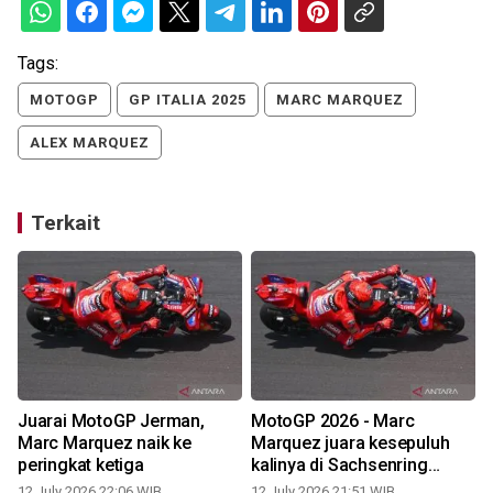
Tags:
MOTOGP
GP ITALIA 2025
MARC MARQUEZ
ALEX MARQUEZ
Terkait
Juarai MotoGP Jerman,
MotoGP 2026 - Marc
Marc Marquez naik ke
Marquez juara kesepuluh
peringkat ketiga
kalinya di Sachsenring
Jerman
12 July 2026 22:06 WIB
12 July 2026 21:51 WIB
1