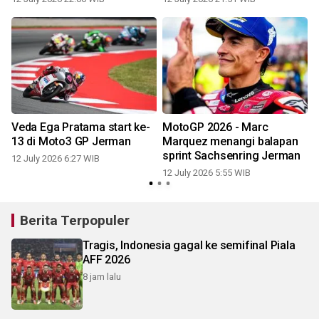
g
Veda Ega Pratama start ke-
MotoGP 2026 - Marc
13 di Moto3 GP Jerman
Marquez menangi balapan
sprint Sachsenring Jerman
12 July 2026 6:27 WIB
12 July 2026 5:55 WIB
Berita Terpopuler
Tragis, Indonesia gagal ke semifinal Piala
AFF 2026
8 jam lalu