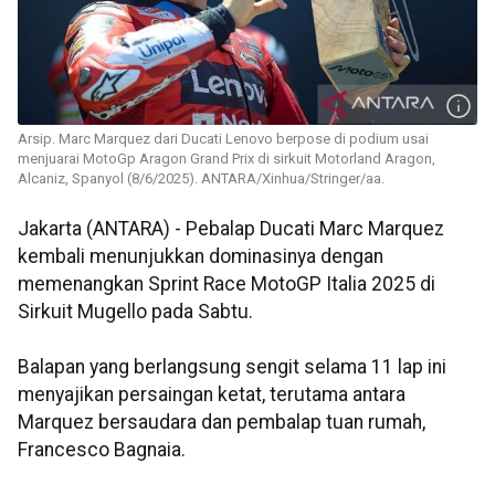
Arsip. Marc Marquez dari Ducati Lenovo berpose di podium usai
menjuarai MotoGp Aragon Grand Prix di sirkuit Motorland Aragon,
Alcaniz, Spanyol (8/6/2025). ANTARA/Xinhua/Stringer/aa.
Jakarta (ANTARA) - Pebalap Ducati Marc Marquez
kembali menunjukkan dominasinya dengan
memenangkan Sprint Race MotoGP Italia 2025 di
Sirkuit Mugello pada Sabtu.
Balapan yang berlangsung sengit selama 11 lap ini
menyajikan persaingan ketat, terutama antara
Marquez bersaudara dan pembalap tuan rumah,
Francesco Bagnaia.