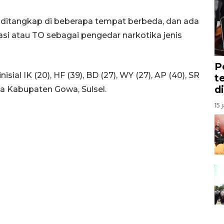
 ditangkap di beberapa tempat berbeda, dan ada
si atau TO sebagai pengedar narkotika jenis
P
ial IK (20), HF (39), BD (27), WY (27), AP (40), SR
t
d
ga Kabupaten Gowa, Sulsel.
15 