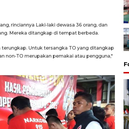
g, rinciannya Laki-laki dewasa 36 orang, dan
g. Mereka ditangkap di tempat berbeda.
ua terungkap. Untuk tersangka TO yang ditangkap
kan non-TO merupakan pemakai atau pengguna,"
F
FOTO - Kirab memperingati
HUT ke-80 Raja Keraton