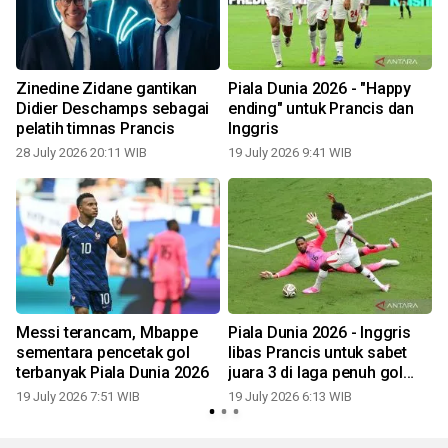
Zinedine Zidane gantikan
Piala Dunia 2026 - "Happy
Didier Deschamps sebagai
ending" untuk Prancis dan
pelatih timnas Prancis
Inggris
28 July 2026 20:11 WIB
19 July 2026 9:41 WIB
1
Messi terancam, Mbappe
Piala Dunia 2026 - Inggris
sementara pencetak gol
libas Prancis untuk sabet
terbanyak Piala Dunia 2026
juara 3 di laga penuh gol
dan tawa
19 July 2026 7:51 WIB
19 July 2026 6:13 WIB
1