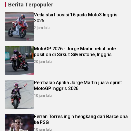
Berita Terpopuler
Veda start posisi 16 pada Moto3 Inggris
2026
2 jam lalu
MotoGP 2026 - Jorge Martin rebut pole
position di Sirkuit Silverstone, Inggris
20 jam lalu
Pembalap Aprilia Jorge Martin juara sprint
MotoGP Inggris 2026
10 jam lalu
Ferran Torres ingin hengkang dari Barcelona
ke PSG
10 jam lalu