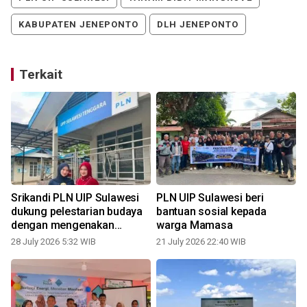
KABUPATEN JENEPONTO
DLH JENEPONTO
Terkait
Srikandi PLN UIP Sulawesi
PLN UIP Sulawesi beri
dukung pelestarian budaya
bantuan sosial kepada
dengan mengenakan
warga Mamasa
kebaya
28 July 2026 5:32 WIB
21 July 2026 22:40 WIB