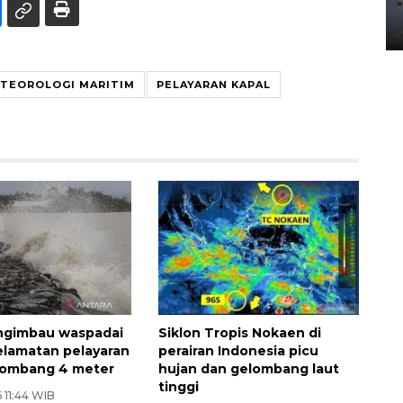
Yogyakarta
02 April 2026 12:51 WIB
TEOROLOGI MARITIM
PELAYARAN KAPAL
gimbau waspadai
Siklon Tropis Nokaen di
selamatan pelayaran
perairan Indonesia picu
lombang 4 meter
hujan dan gelombang laut
tinggi
 11:44 WIB