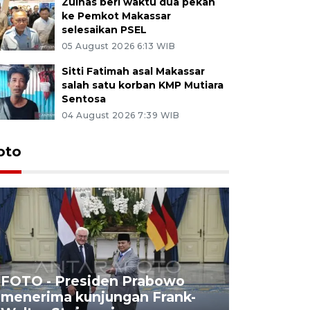
Zulhas beri waktu dua pekan
ke Pemkot Makassar
selesaikan PSEL
05 August 2026 6:13 WIB
Sitti Fatimah asal Makassar
salah satu korban KMP Mutiara
Sentosa
04 August 2026 7:39 WIB
oto
FOTO - Presiden Prabowo
menerima kunjungan Frank-
FOTO - H