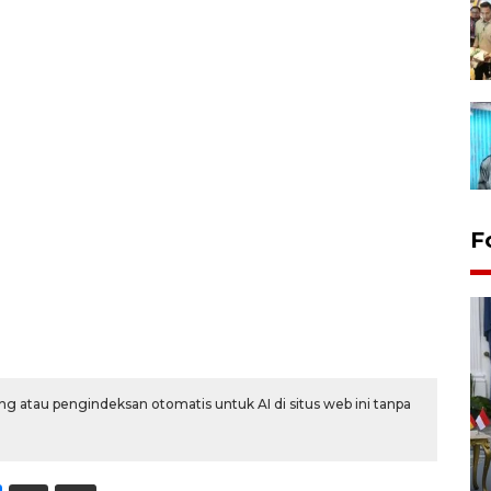
F
g atau pengindeksan otomatis untuk AI di situs web ini tanpa
FOTO - Kirab memperingati
HUT ke-80 Raja Keraton