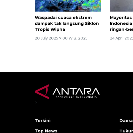
Waspadai cuaca ekstrem
Mayoritas
dampak tak langsung Siklon
Indonesia
Tropis Wipha
ringan-be
20 July 2025 7:00 WIB, 2025
24 April 202
>
Terkini
Daera