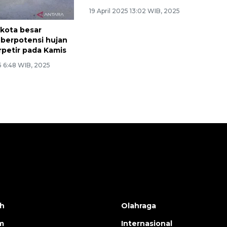
 kota besar
BMKG: Waspadai potensi
 berpotensi hujan
gelombang setinggi 2,5
rpetir pada Kamis
meter di laut NTT hingga 22
April 2025
5 6:48 WIB, 2025
19 April 2025 13:02 WIB, 2025
h
Olahraga