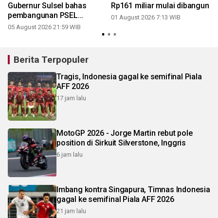
Gubernur Sulsel bahas
Rp161 miliar mulai dibangun
pembangunan PSEL
01 August 2026 7:13 WIB
Mamminasata
05 August 2026 21:59 WIB
2
Berita Terpopuler
Tragis, Indonesia gagal ke semifinal Piala
AFF 2026
17 jam lalu
MotoGP 2026 - Jorge Martin rebut pole
position di Sirkuit Silverstone, Inggris
6 jam lalu
Imbang kontra Singapura, Timnas Indonesia
gagal ke semifinal Piala AFF 2026
21 jam lalu