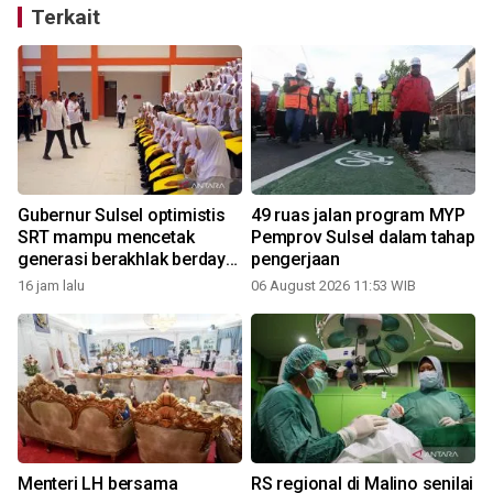
Terkait
Gubernur Sulsel optimistis
49 ruas jalan program MYP
SRT mampu mencetak
Pemprov Sulsel dalam tahap
generasi berakhlak berdaya
pengerjaan
saing
16 jam lalu
06 August 2026 11:53 WIB
Menteri LH bersama
RS regional di Malino senilai