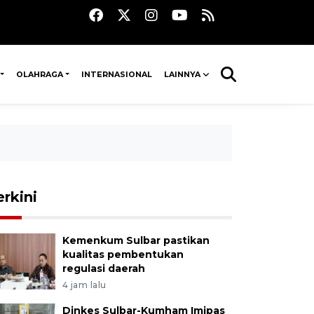
OLAHRAGA
INTERNASIONAL
LAINNYA
erkini
Kemenkum Sulbar pastikan
kualitas pembentukan
regulasi daerah
4 jam lalu
Dinkes Sulbar-Kumham Imipas