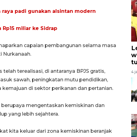
 raya padi gunakan alsintan modern
Rp15 miliar ke Sidrap
memaparkan capaian pembangunan selama masa
L
i Nurkanaah.
w
t
elah terealisasi, di antaranya BPJS gratis,
4 j
 masuk sawah, peningkatan mutu pendidikan,
a kemajuan di sektor perikanan dan pertanian.
s berupaya mengentaskan kemiskinan dan
p yang lebih sejahtera.
at kita keluar dari zona kemiskinan beranjak