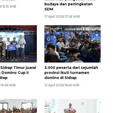
budaya dan peningkatan
 15:15 WIB
SDM
17 April 2026 17:28 WIB
Sidrap Timur juarai
3.000 peserta dari sejumlah
 Domino Cup II
provinsi ikuti turnamen
drap
domino di Sidrap
6 19:48 WIB
12 April 2026 16:45 WIB