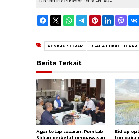
izin tertulis dari Kantor Berita ANTARA.
PEMKAB SIDRAP
USAHA LOKAL SIDRAP
Berita Terkait
Agar tetap sasaran, Pemkab
Sidrap opt
Sidrap perketat pengawasan
ton gabah