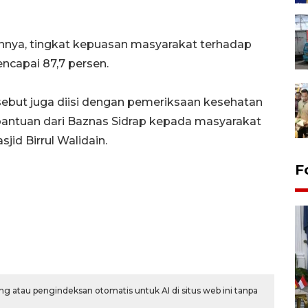
annya, tingkat kepuasan masyarakat terhadap
ncapai 87,7 persen.
ebut juga diisi dengan pemeriksaan kesehatan
bantuan dari Baznas Sidrap kepada masyarakat
id Birrul Walidain.
F
g atau pengindeksan otomatis untuk AI di situs web ini tanpa
FOTO - Kirab memperingati