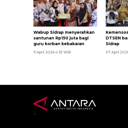
Wabup Sidrap menyerahkan
Kemensos 
santunan Rp150 juta bagi
DTSEN bag
guru korban kebakaran
Sidrap
11 April 2026 4:35 WIB
07 April 202
>