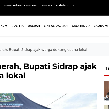
www.antaranews.com
www.antarafoto.com
UKUM
POLITIK
DAERAH
LINTAS DAERAH
GAYA HIDUP
EKONOMI
rah, Bupati Sidrap ajak warga dukung usaha lokal
rah, Bupati Sidrap ajak
T
 lokal