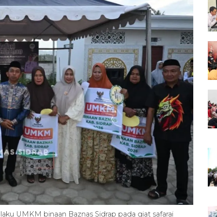
elaku UMKM binaan Baznas Sidrap pada giat safarai