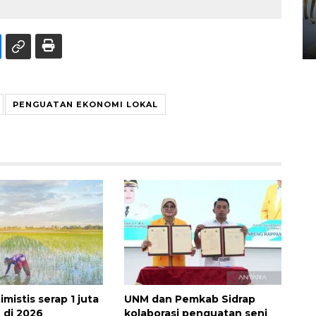
HUT ke-80 Raja Keraton
Yogyakarta
02 April 2026 12:51 WIB
PENGUATAN EKONOMI LOKAL
imistis serap 1 juta
UNM dan Pemkab Sidrap
 di 2026
kolaborasi penguatan seni