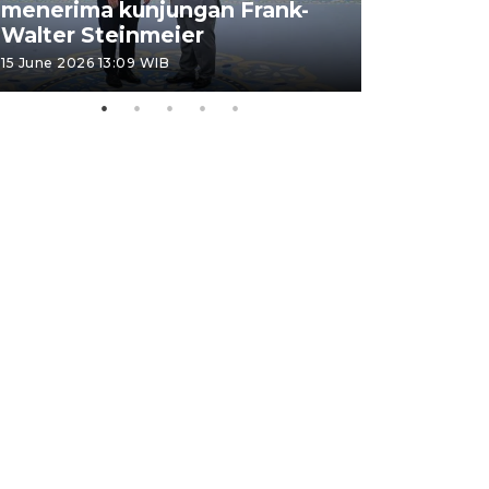
menerima kunjungan Frank-
FOTO - H
Walter Steinmeier
di Sulbar
15 June 2026 13:09 WIB
11 June 2026 1