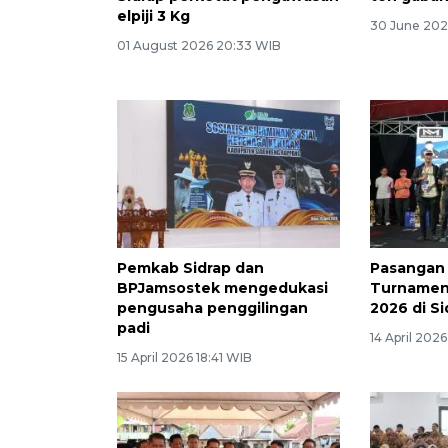
elpiji 3 Kg
30 June 2026
01 August 2026 20:33 WIB
Pemkab Sidrap dan
Pasangan 
BPJamsostek mengedukasi
Turnamen
pengusaha penggilingan
2026 di Si
padi
14 April 202
15 April 2026 18:41 WIB