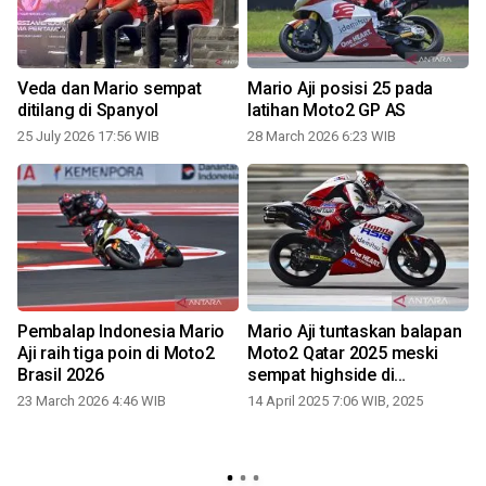
Veda dan Mario sempat
Mario Aji posisi 25 pada
ditilang di Spanyol
latihan Moto2 GP AS
25 July 2026 17:56 WIB
28 March 2026 6:23 WIB
Pembalap Indonesia Mario
Mario Aji tuntaskan balapan
Aji raih tiga poin di Moto2
Moto2 Qatar 2025 meski
M
Brasil 2026
sempat highside di
a
kualifikasi
23 March 2026 4:46 WIB
14 April 2025 7:06 WIB, 2025