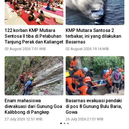
122 korban KMP Mutiara
KMP Mutiara Santosa 2
Sentosa II tiba di Pelabuhan
terbakar, ini yang dilakukan
Tanjung Perak dan Kalianget
Basarnas
03 August 2026 7:01 WIB
02 August 2026 19:14 WIB
2
Enam mahasiswa
Basarnas evakuasi pendaki
dievakuasi dari Gunung Goa
di pos 8 Gunung Bulu Baria,
Kalibbong di Pangkep
Gowa
2
27 July 2026 12:51 WIB
26 July 2026 21:01 WIB