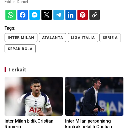
Editor:
Daniel
Tags:
INTER MILAN
ATALANTA
LIGA ITALIA
SERIE A
SEPAK BOLA
Terkait
Inter Milan bidik Cristian
Inter Milan perpanjang
P
Romero
kontrak pelatih Cristian