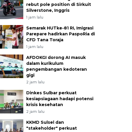
rebut pole position di Sirkuit
Silverstone, Inggris
1 jam lalu
Semarak HUTke-81 RI, Imigrasi
Parepare hadirkan PaspoRia di
CFD Tana Toraja
1 jam lalu
AFDOKGI dorong AI masuk
dalam kurikulum
pengembangan kedoteran
gigi
2 jam lalu
Dinkes Sulbar perkuat
kesiapsiagaan hadapi potensi
krisis kesehatan
2 jam lalu
KKMD Sulsel dan
"stakeholder" perkuat