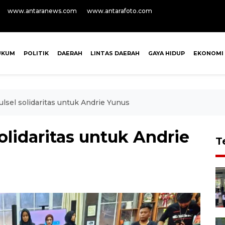
www.antaranews.com
www.antarafoto.com
UKUM
POLITIK
DAERAH
LINTAS DAERAH
GAYA HIDUP
EKONOMI
ulsel solidaritas untuk Andrie Yunus
olidaritas untuk Andrie
T