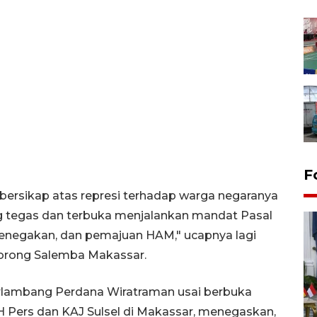
F
bersikap atas represi terhadap warga negaranya
g tegas dan terbuka menjalankan mandat Pasal
 penegakan, dan pemajuan HAM," ucapnya lagi
lorong Salemba Makassar.
erlambang Perdana Wiratraman usai berbuka
FOTO - Kirab memperingati
Pers dan KAJ Sulsel di Makassar, menegaskan,