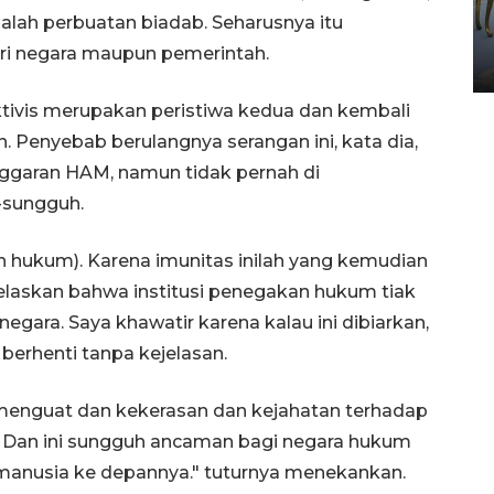
HUT ke-80 Raja Keraton
ah perbuatan biadab. Seharusnya itu
Yogyakarta
 negara maupun pemerintah.
02 April 2026 12:51 WIB
ktivis merupakan peristiwa kedua dan kembali
. Penyebab berulangnya serangan ini, kata dia,
nggaran HAM, namun tidak pernah di
-sungguh.
an hukum). Karena imunitas inilah yang kemudian
elaskan bahwa institusi penegakan hukum tiak
gara. Saya khawatir karena kalau ini dibiarkan,
berhenti tanpa kejelasan.
 menguat dan kekerasan dan kejahatan terhadap
 Dan ini sungguh ancaman bagi negara hukum
 manusia ke depannya." tuturnya menekankan.