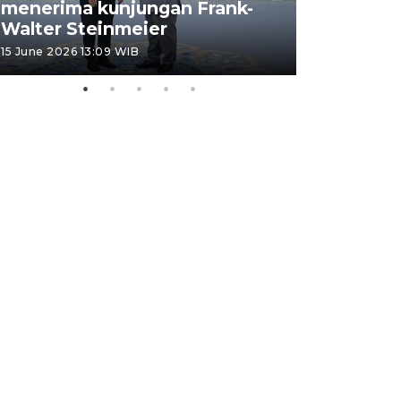
menerima kunjungan Frank-
FOTO - H
Walter Steinmeier
di Sulbar
15 June 2026 13:09 WIB
11 June 2026 1