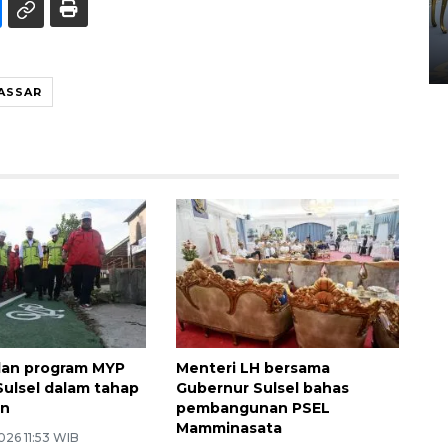
HUT ke-80 Raja Keraton
Yogyakarta
02 April 2026 12:51 WIB
ASSAR
alan program MYP
Menteri LH bersama
ulsel dalam tahap
Gubernur Sulsel bahas
an
pembangunan PSEL
Mamminasata
026 11:53 WIB