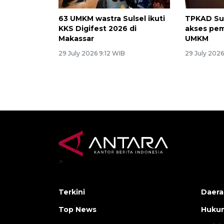
63 UMKM wastra Sulsel ikuti
TPKAD Su
KKS Digifest 2026 di
akses pem
Makassar
UMKM
29 July 2026 9:12 WIB
29 July 2026
>
Terkini
Daera
Top News
Huku