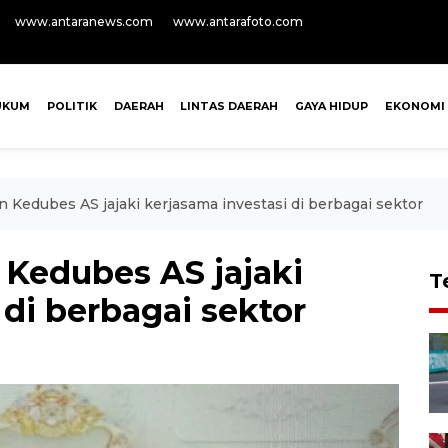
www.antaranews.com
www.antarafoto.com
UKUM
POLITIK
DAERAH
LINTAS DAERAH
GAYA HIDUP
EKONOMI
 Kedubes AS jajaki kerjasama investasi di berbagai sektor
 Kedubes AS jajaki
T
 di berbagai sektor