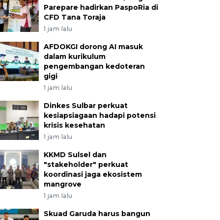
Parepare hadirkan PaspoRia di
CFD Tana Toraja
1 jam lalu
AFDOKGI dorong AI masuk
dalam kurikulum
pengembangan kedoteran
gigi
1 jam lalu
Dinkes Sulbar perkuat
kesiapsiagaan hadapi potensi
krisis kesehatan
1 jam lalu
KKMD Sulsel dan
"stakeholder" perkuat
koordinasi jaga ekosistem
mangrove
1 jam lalu
Skuad Garuda harus bangun