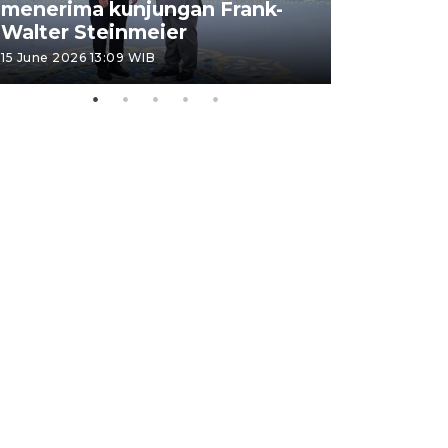
menerima kunjungan Frank-
FOTO - H
Walter Steinmeier
di Sulbar
15 June 2026 13:09 WIB
11 June 2026 1