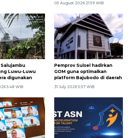
05 August 2026 21:59 WIB
 Salujambu
Pemprov Sulsel hadirkan
ng Luwu-Luwu
GOM guna optimalkan
era digunakan
platform Bajubodo di daerah
026 5:48 WIB
31 July 2026 5:57 WIB