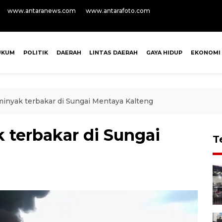
www.antaranews.com
www.antarafoto.com
UKUM
POLITIK
DAERAH
LINTAS DAERAH
GAYA HIDUP
EKONOMI
minyak terbakar di Sungai Mentaya Kalteng
 terbakar di Sungai
T