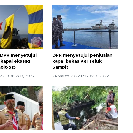
 DPR menyetujui
DPR menyetujui penjualan
 kapal eks KRI
kapal bekas KRI Teluk
pit-515
Sampit
22 19:38 WIB, 2022
24 March 2022 17:12 WIB, 2022