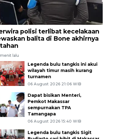
erwira polisi terlibat kecelakaan
ewaskan balita di Bone akhirnya
itahan
menit lalu
Legenda bulu tangkis ini akui
wilayah timur masih kurang
turnamen
06 August 2026 21:06 WIB
Dapat bisikan Menteri,
Pemkot Makassar
sempurnakan TPA
Tamangapa
06 August 2026 15:40 WIB
Legenda bulu tangkis Sigit
Budiarto cari bibit di Makassar