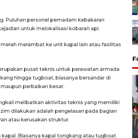
ang. Puluhan personel pemadam kebakaran
ejadian untuk melokalisasi kobaran api.
erah merambat ke unit kapal lain atau fasilitas
F
erupakan pusat teknis untuk perawatan armada
ongkang hingga tugboat, biasanya bersandar di
n maupun perbaikan besar.
ingkali melibatkan aktivitas teknis yang memiliki
 lazim dilakukan adalah pengelasan pada bagian
FOTO - Kirab memperingati
n atau kerusakan struktur.
HUT ke-80 Raja Keraton
Yogyakarta
 kapal. Biasanya kapal tongkang atau tugboat