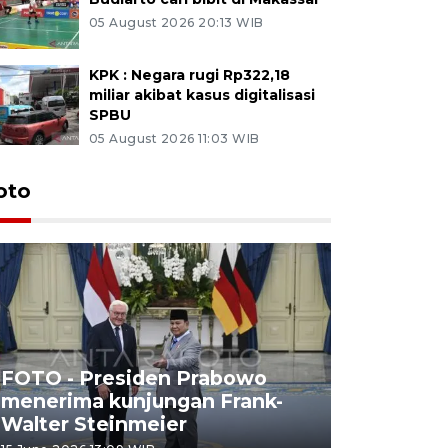
05 August 2026 20:13 WIB
KPK : Negara rugi Rp322,18
miliar akibat kasus digitalisasi
SPBU
05 August 2026 11:03 WIB
oto
FOTO - Presiden Prabowo
menerima kunjungan Frank-
FOTO - H
Walter Steinmeier
di Sulbar