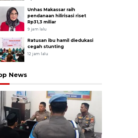
Unhas Makassar raih
pendanaan hilirisasi riset
Rp31,3 miliar
9 jam lalu
Ratusan ibu hamil diedukasi
cegah stunting
12 jam lalu
op News