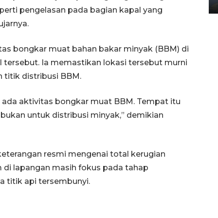
02 April 2026 12:51 WIB
eperti pengelasan pada bagian kapal yang
jarnya.
tas bongkar muat bahan bakar minyak (BBM) di
 tersebut. Ia memastikan lokasi tersebut murni
itik distribusi BBM.
k ada aktivitas bongkar muat BBM. Tempat itu
bukan untuk distribusi minyak,” demikian
is keterangan resmi mengenai total kerugian
m di lapangan masih fokus pada tahap
titik api tersembunyi.