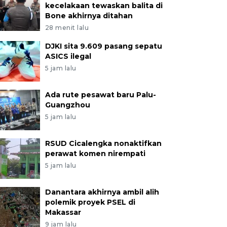
kecelakaan tewaskan balita di
Bone akhirnya ditahan
28 menit lalu
DJKI sita 9.609 pasang sepatu
ASICS ilegal
5 jam lalu
Ada rute pesawat baru Palu-
Guangzhou
5 jam lalu
RSUD Cicalengka nonaktifkan
perawat komen nirempati
5 jam lalu
Danantara akhirnya ambil alih
polemik proyek PSEL di
Makassar
9 jam lalu