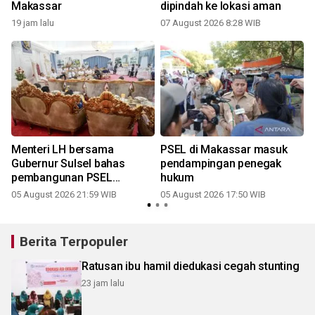
Makassar
dipindah ke lokasi aman
19 jam lalu
07 August 2026 8:28 WIB
Menteri LH bersama
PSEL di Makassar masuk
Gubernur Sulsel bahas
pendampingan penegak
pembangunan PSEL
hukum
Mamminasata
05 August 2026 21:59 WIB
05 August 2026 17:50 WIB
Berita Terpopuler
Ratusan ibu hamil diedukasi cegah stunting
23 jam lalu