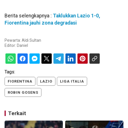
Berita selengkapnya :
Taklukkan Lazio 1-0,
Fiorentina jauhi zona degradasi
Pewarta: Aldi Sultan
Editor:
Daniel
Tags:
FIORENTINA
LAZIO
LIGA ITALIA
ROBIN GOSENS
Terkait