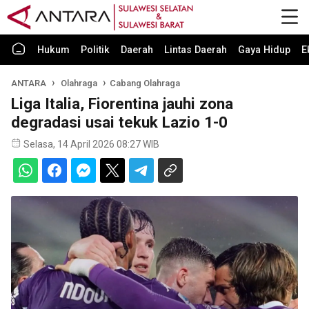
Hukum
Politik
Daerah
Lintas Daerah
Gaya Hidup
E
ANTARA
Olahraga
Cabang Olahraga
Liga Italia, Fiorentina jauhi zona
degradasi usai tekuk Lazio 1-0
Selasa, 14 April 2026 08:27 WIB