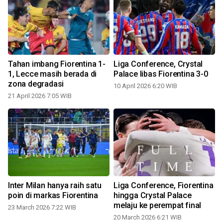
Tahan imbang Fiorentina 1-
Liga Conference, Crystal
-
1, Lecce masih berada di
Palace libas Fiorentina 3-0
zona degradasi
10 April 2026 6:20 WIB
21 April 2026 7:05 WIB
Inter Milan hanya raih satu
Liga Conference, Fiorentina
poin di markas Fiorentina
hingga Crystal Palace
melaju ke perempat final
23 March 2026 7:22 WIB
20 March 2026 6:21 WIB