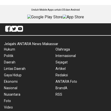
Unduh Mobile Apps untuk iOS dan Android
Jelajahi ANTARA News Makassar
Hukum
Olahraga
Politik
Internasional
Daerah
Sejagat
Lintas Daerah
Artikel
Gaya Hidup
Redaksi
Ekonomi
ANTARA Foto
Nasional
BrandA
Nusantara
RSS
Foto
Video