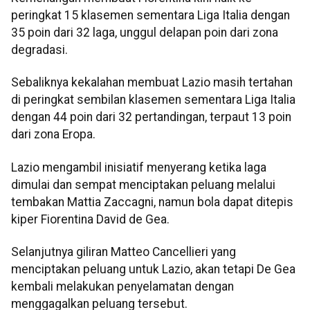
peringkat 15 klasemen sementara Liga Italia dengan
35 poin dari 32 laga, unggul delapan poin dari zona
degradasi.
Sebaliknya kekalahan membuat Lazio masih tertahan
di peringkat sembilan klasemen sementara Liga Italia
dengan 44 poin dari 32 pertandingan, terpaut 13 poin
dari zona Eropa.
Lazio mengambil inisiatif menyerang ketika laga
dimulai dan sempat menciptakan peluang melalui
tembakan Mattia Zaccagni, namun bola dapat ditepis
kiper Fiorentina David de Gea.
Selanjutnya giliran Matteo Cancellieri yang
menciptakan peluang untuk Lazio, akan tetapi De Gea
kembali melakukan penyelamatan dengan
menggagalkan peluang tersebut.