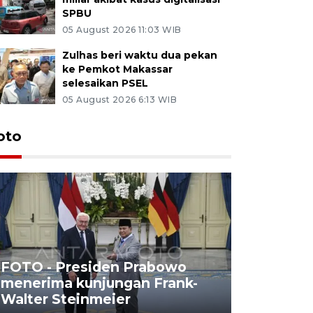
SPBU
05 August 2026 11:03 WIB
Zulhas beri waktu dua pekan
ke Pemkot Makassar
selesaikan PSEL
05 August 2026 6:13 WIB
oto
FOTO - Presiden Prabowo
menerima kunjungan Frank-
FOTO - H
Walter Steinmeier
di Sulbar