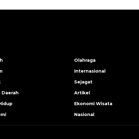
h
Olahraga
m
Internasional
k
Sejagat
s Daerah
Artikel
Hidup
Ekonomi Wisata
omi
Nasional