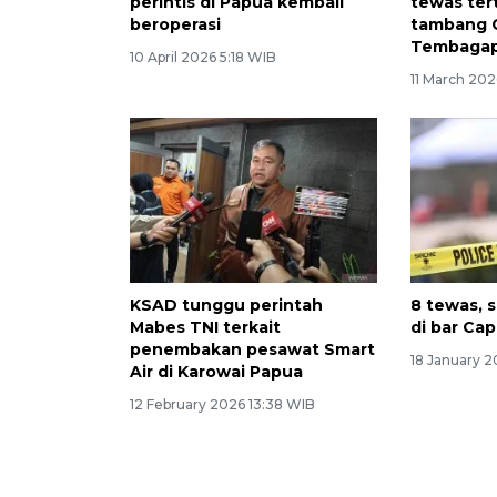
perintis di Papua kembali
tewas ter
beroperasi
tambang 
Tembagap
10 April 2026 5:18 WIB
11 March 202
KSAD tunggu perintah
8 tewas, 
Mabes TNI terkait
di bar Ca
penembakan pesawat Smart
18 January 2
Air di Karowai Papua
12 February 2026 13:38 WIB