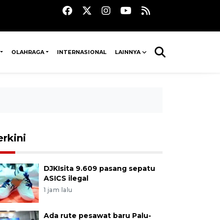
OLAHRAGA
INTERNASIONAL
LAINNYA
erkini
DJKIsita 9.609 pasang sepatu
ASICS ilegal
1 jam lalu
Ada rute pesawat baru Palu-