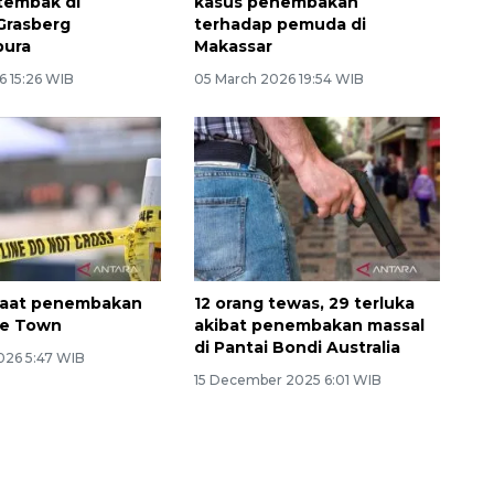
tembak di
kasus penembakan
Grasberg
terhadap pemuda di
ura
Makassar
6 15:26 WIB
05 March 2026 19:54 WIB
saat penembakan
12 orang tewas, 29 terluka
pe Town
akibat penembakan massal
di Pantai Bondi Australia
026 5:47 WIB
15 December 2025 6:01 WIB