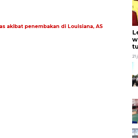
as akibat penembakan di Louisiana, AS
L
w
t
21 