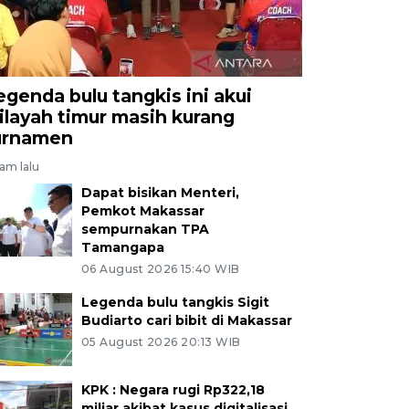
egenda bulu tangkis ini akui
ilayah timur masih kurang
urnamen
jam lalu
Dapat bisikan Menteri,
Pemkot Makassar
sempurnakan TPA
Tamangapa
06 August 2026 15:40 WIB
Legenda bulu tangkis Sigit
Budiarto cari bibit di Makassar
05 August 2026 20:13 WIB
KPK : Negara rugi Rp322,18
miliar akibat kasus digitalisasi