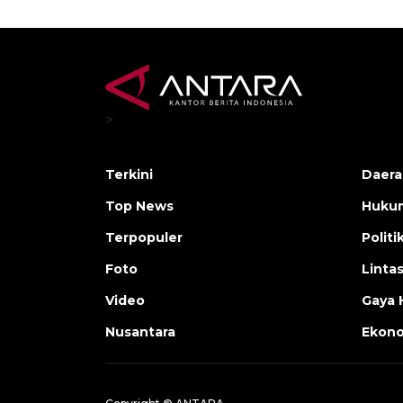
>
Terkini
Daera
Top News
Huku
Terpopuler
Politi
Foto
Linta
Video
Gaya 
Nusantara
Ekon