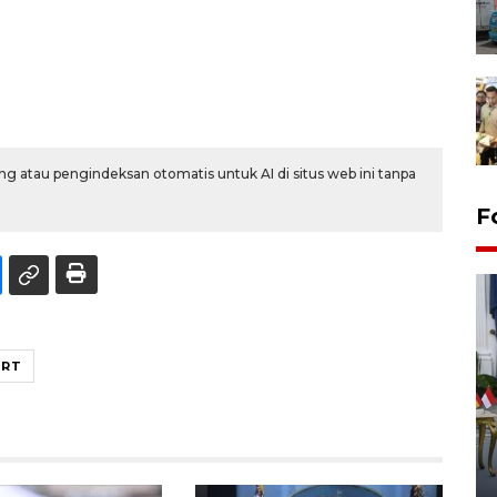
g atau pengindeksan otomatis untuk AI di situs web ini tanpa
F
ORT
FOTO - Kirab memperingati
HUT ke-80 Raja Keraton
Yogyakarta