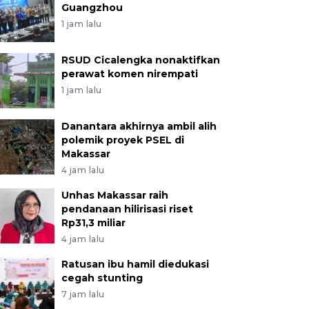
Guangzhou
1 jam lalu
RSUD Cicalengka nonaktifkan
perawat komen nirempati
1 jam lalu
Danantara akhirnya ambil alih
polemik proyek PSEL di
Makassar
4 jam lalu
Unhas Makassar raih
pendanaan hilirisasi riset
Rp31,3 miliar
4 jam lalu
Ratusan ibu hamil diedukasi
cegah stunting
7 jam lalu