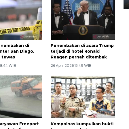
02 April 2026 12:51 WIB
enembakan di
Penembakan di acara Trump
enter San Diego,
terjadi di hotel Ronald
g tewas
Reagen pernah ditembak
 8:44 WIB
26 April 2026 15:49 WIB
aryawan Freeport
Kompolnas kumpulkan bukti