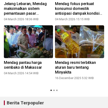
Jelang Lebaran, Mendag
Mendag fokus perkuat
maksimalkan sistem
konsumsi domestik
pemantauan pasar
antisipasi dampak kondisi
kendalikan harga pangan
Timur Tengah
04 March 2026 18:36 WIB
04 March 2026 15:15 WIB
Mendag pantau harga
Mendag resmi terbitkan
sembako di Makassar
aturan baru tentang
Minyakita
04 March 2026 14:54 WIB
16 December 2025 5:32 WIB
2
Berita Terpopuler