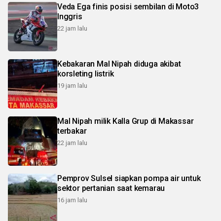
Veda Ega finis posisi sembilan di Moto3
Inggris
22 jam lalu
Kebakaran Mal Nipah diduga akibat
korsleting listrik
19 jam lalu
Mal Nipah milik Kalla Grup di Makassar
terbakar
22 jam lalu
Pemprov Sulsel siapkan pompa air untuk
sektor pertanian saat kemarau
16 jam lalu