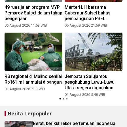
a
49 ruas jalan program MYP
Menteri LH bersama
Pemprov Sulsel dalam tahap
Gubernur Sulsel bahas
pengerjaan
pembangunan PSEL
Mamminasata
06 August 2026 11:53 WIB
05 August 2026 21:59 WIB
3
RS regional di Malino senilai
Jembatan Salujambu
Rp161 miliar mulai dibangun
penghubung Luwu-Luwu
Utara segera digunakan
01 August 2026 7:13 WIB
01 August 2026 5:48 WIB
2
Berita Terpopuler
Berat, berikut rekor pertemuan Indonesia