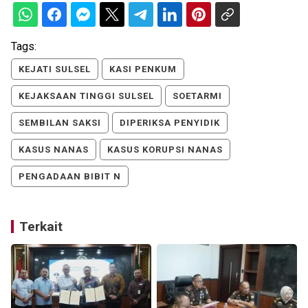
Tags:
KEJATI SULSEL
KASI PENKUM
KEJAKSAAN TINGGI SULSEL
SOETARMI
SEMBILAN SAKSI
DIPERIKSA PENYIDIK
KASUS NANAS
KASUS KORUPSI NANAS
PENGADAAN BIBIT N
Terkait