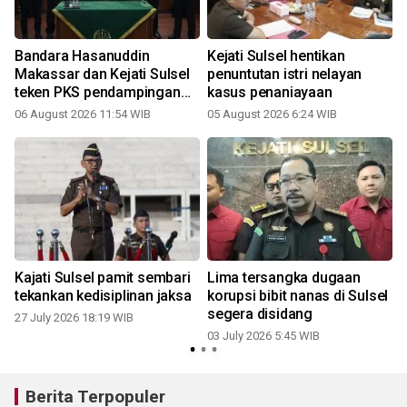
k
Bandara Hasanuddin
Kejati Sulsel hentikan
Makassar dan Kejati Sulsel
penuntutan istri nelayan
teken PKS pendampingan
kasus penaniayaan
hukum
06 August 2026 11:54 WIB
05 August 2026 6:24 WIB
0
Kajati Sulsel pamit sembari
Lima tersangka dugaan
tekankan kedisiplinan jaksa
korupsi bibit nanas di Sulsel
segera disidang
27 July 2026 18:19 WIB
03 July 2026 5:45 WIB
Berita Terpopuler