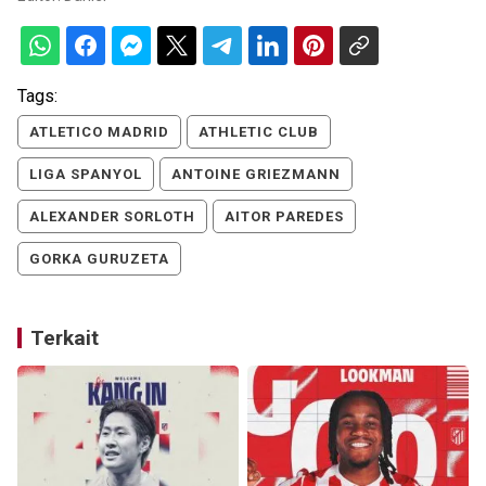
Tags:
ATLETICO MADRID
ATHLETIC CLUB
LIGA SPANYOL
ANTOINE GRIEZMANN
ALEXANDER SORLOTH
AITOR PAREDES
GORKA GURUZETA
Terkait