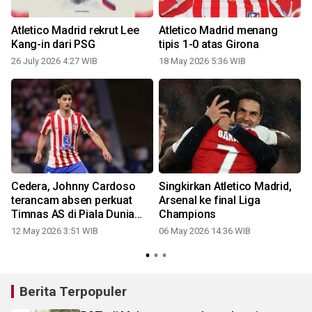
Atletico Madrid rekrut Lee
Atletico Madrid menang
Kang-in dari PSG
tipis 1-0 atas Girona
26 July 2026 4:27 WIB
18 May 2026 5:36 WIB
Cedera, Johnny Cardoso
Singkirkan Atletico Madrid,
o
terancam absen perkuat
Arsenal ke final Liga
Timnas AS di Piala Dunia
Champions
2026
12 May 2026 3:51 WIB
06 May 2026 14:36 WIB
2
Berita Terpopuler